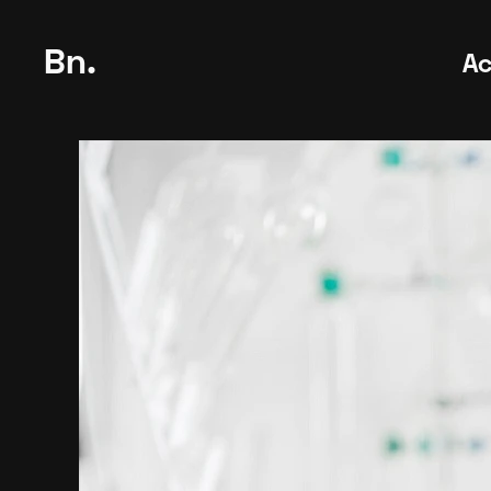
Bn.
Ac