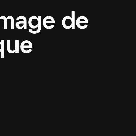
image de
que