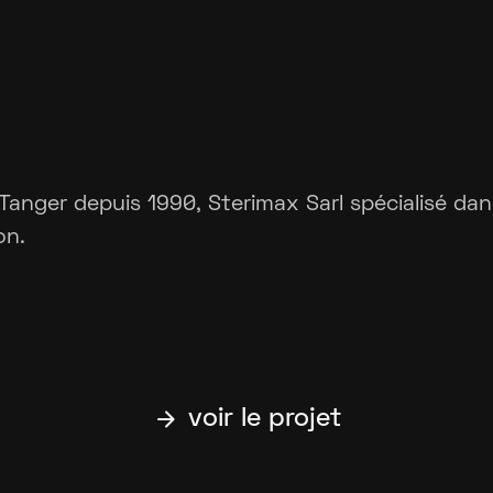
 Tanger depuis 1990, Sterimax Sarl spécialisé dan
on.
arrow_forward
voir le projet