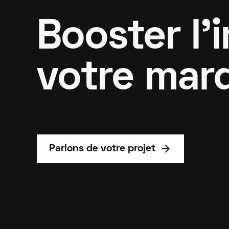
Booster l'
votre mar
arrow_forward
Parlons de votre projet