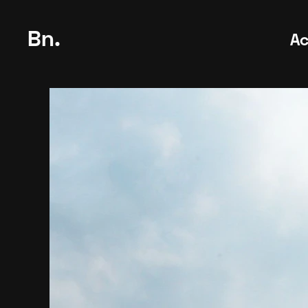
Bn.
Ac