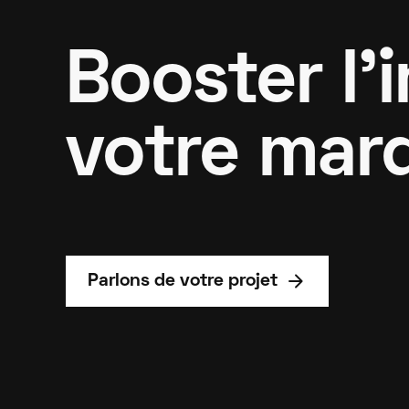
Booster l'
votre mar
arrow_forward
Parlons de votre projet