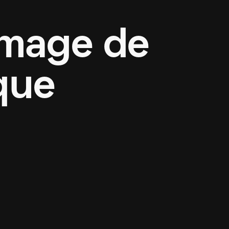
image de
que