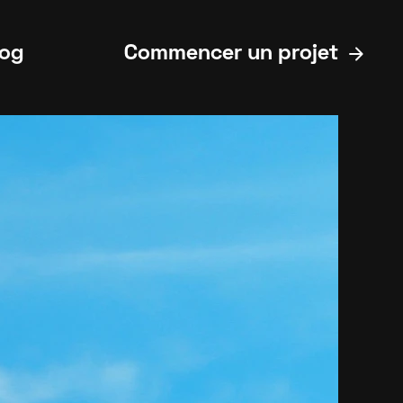
arrow_forward
log
Commencer un projet